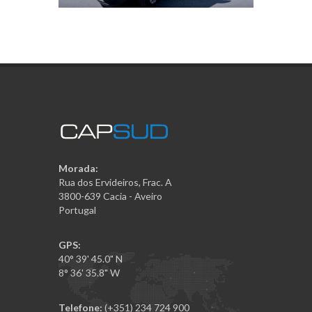
Morada:
Rua dos Ervideiros, Frac. A
3800-639 Cacia - Aveiro
Portugal
GPS:
40° 39' 45.0" N
8° 36' 35.8" W
Telefone:
(+351) 234 724 900